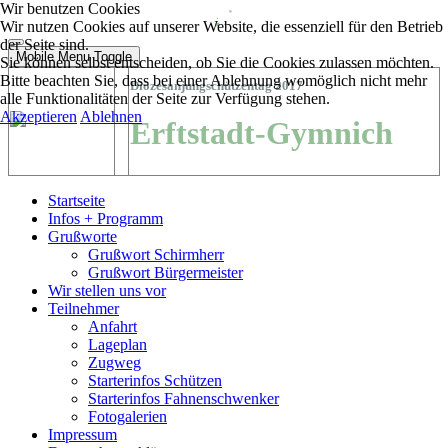
Wir benutzen Cookies
Wir nutzen Cookies auf unserer Website, die essenziell für den Betrieb
der Seite sind.
Mobile Menu Toggle
Sie können selbst entscheiden, ob Sie die Cookies zulassen möchten.
Bitte beachten Sie, dass bei einer Ablehnung womöglich nicht mehr
Diözesanjungschützentag 2017
alle Funktionalitäten der Seite zur Verfügung stehen.
Akzeptieren
Ablehnen
Erftstadt-Gymnich
Startseite
Infos + Programm
Grußworte
Grußwort Schirmherr
Grußwort Bürgermeister
Wir stellen uns vor
Teilnehmer
Anfahrt
Lageplan
Zugweg
Starterinfos Schützen
Starterinfos Fahnenschwenker
Fotogalerien
Impressum