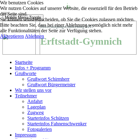
Wir benutzen Cookies
Wir nutzen Cookies auf unserer Website, die essenziell für den Betrieb
der Seite sind.
Mobile Menu Toggle
Sie können selbst entscheiden, ob Sie die Cookies zulassen möchten.
Bitte beachten Sie, dass bei einer Ablehnung womöglich nicht mehr
Diözesanjungschützentag 2017
alle Funktionalitäten der Seite zur Verfügung stehen.
Akzeptieren
Ablehnen
Erftstadt-Gymnich
Startseite
Infos + Programm
Grußworte
Grußwort Schirmherr
Grußwort Bürgermeister
Wir stellen uns vor
Teilnehmer
Anfahrt
Lageplan
Zugweg
Starterinfos Schützen
Starterinfos Fahnenschwenker
Fotogalerien
Impressum